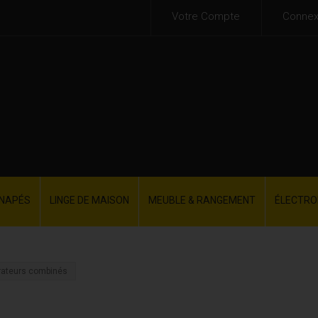
Votre Compte
Connex
NAPÉS
LINGE DE MAISON
MEUBLE & RANGEMENT
ÉLECTR
rateurs combinés