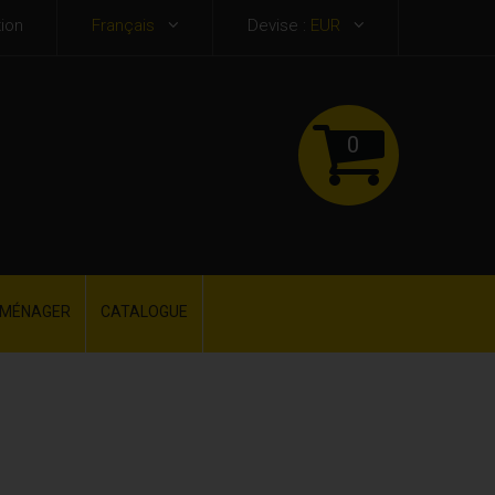
ion
Français
Devise :
EUR
0
OMÉNAGER
CATALOGUE