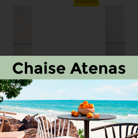
Nouveau
EDESA EFC 1821 NF WH -
Combi NEVIR - NVR-5600C
T -...
NO FROST -...
DÉTAILS
r au comparateur
Ajouter au comparateur