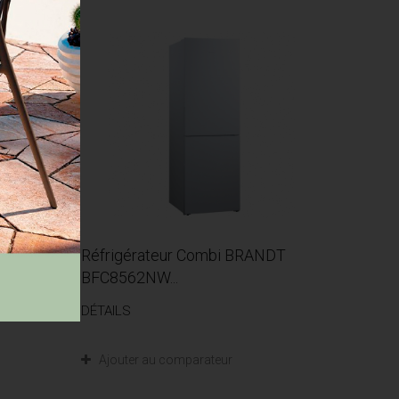
Réfrigérateur Combi BRANDT
BFC8562NW...
DÉTAILS
Ajouter au comparateur