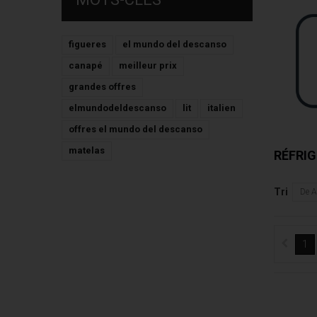
figueres
el mundo del descanso
canapé
meilleur prix
grandes offres
elmundodeldescanso
lit
italien
offres el mundo del descanso
matelas
RÉFRI
Tri
De A
1