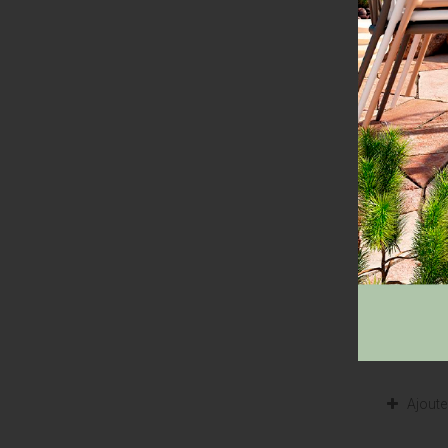
HAIER R
-...
DÉTAILS
Ajoute