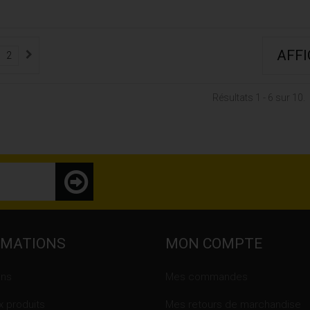
AFF
2
Résultats 1 - 6 sur 10.
RMATIONS
MON COMPTE
ons
Mes commandes
 produits
Mes retours de marchandise