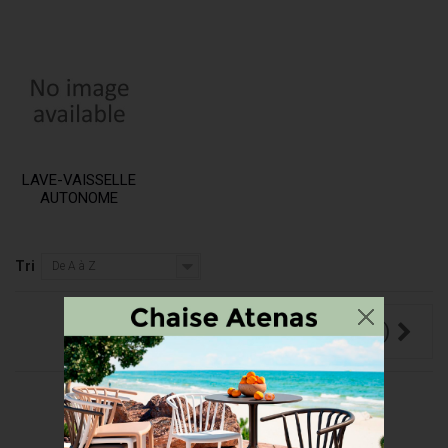
LAVE-VAISSELLE
AUTONOME
Tri
De A à Z
COMPARER (
0
)
Résultats 1 - 1 sur 1.
Nouveau