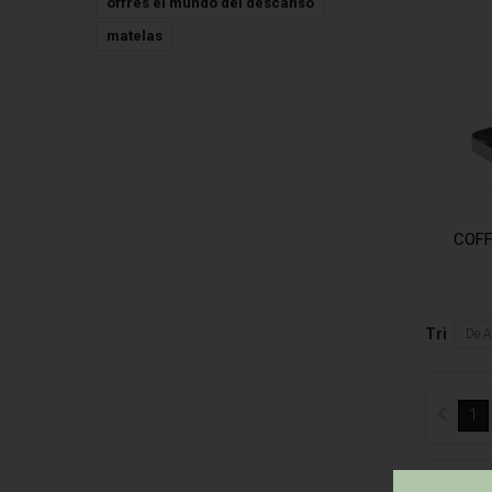
offres el mundo del descanso
matelas
COFF
Tri
De A
1