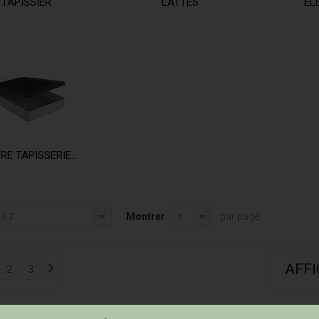
TAPISSIER
LATTES
ÉL
RE TAPISSERIE...
Montrer
par page
 à Z
6
AFF
2
3
Résultats 1 - 6 sur 14.