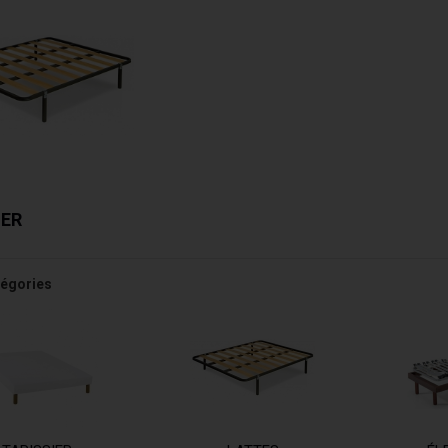
IER
égories