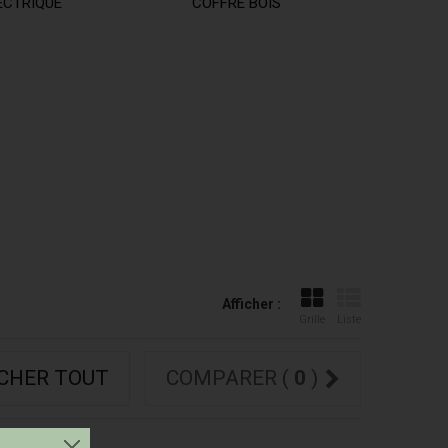
ECTRIQUE
COFFRE BOIS
Afficher :
Grille
Liste
ICHER TOUT
COMPARER (
0
)