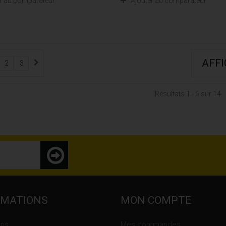
r au comparateur
Ajouter au comparateur
AFF
2
3
Résultats 1 - 6 sur 14.
RMATIONS
MON COMPTE
ons
Mes commandes