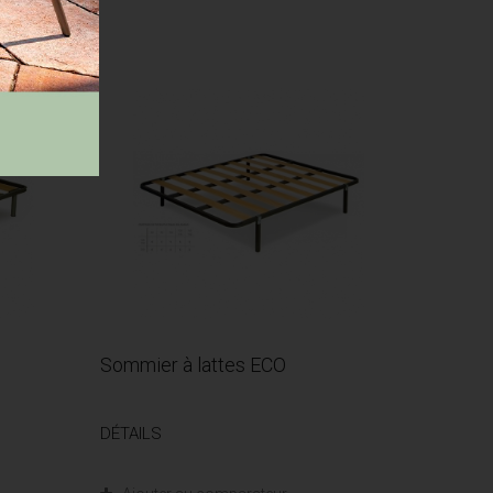
Sommier à lattes ECO
DÉTAILS