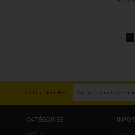
Ajoute
1
Lettre d'informations
CATÉGORIES
INFO
MATELAS
Promoti