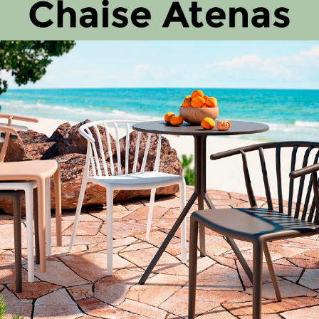
 Cylindriques Bois
4 PIEDS Métalliques Cylin
DÉTAILS
Ajouter au comparateur
r au comparateur