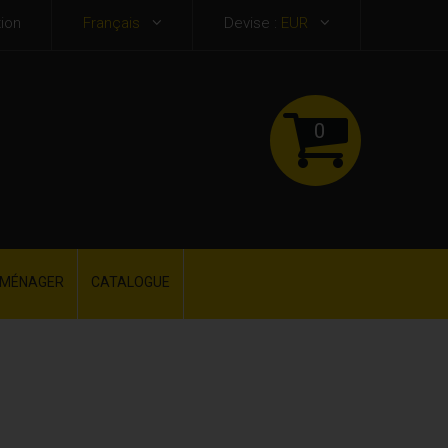
ion
Français
Devise :
EUR
0
OMÉNAGER
CATALOGUE