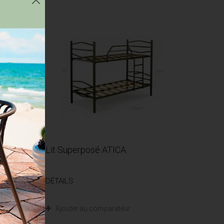
driques
Lit Superposé ATICA
DÉTAILS
Ajouter au comparateur