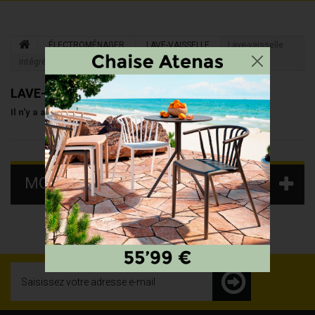
ÉLECTROMÉNAGER
LAVE-VAISSELLE
Lave-vaisselle
intégrés
LAVE-VAISSELLE INTÉGRÉS
Il n'y a aucun produit dans cette catégorie.
MOTS-CLÉS