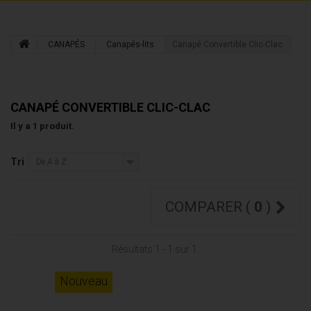
CANAPÉS
Canapés-lits
Canapé Convertible Clic-Clac
CANAPÉ CONVERTIBLE CLIC-CLAC
Il y a 1 produit.
Tri
De A à Z
COMPARER (
0
)
Résultats 1 - 1 sur 1.
Nouveau