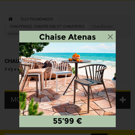
ÉLECTROMÉNAGER
CHAUFFAGES, CHAUFFE-EAU ET CHAUDIÈRES
Chauffe-eau
électriques
CHAUFFE-EAU ÉLECTRIQUES
Il n'y a aucun produit dans cette catégorie.
MOTS-CLÉS