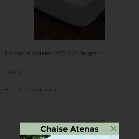
Housse de Matelas *AZALEA* Jacquard
DÉTAILS
Ajouter au comparateur