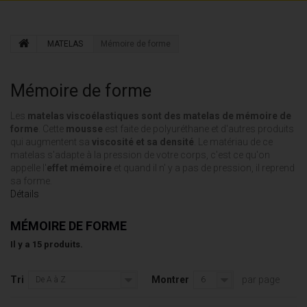
MATELAS
Mémoire de forme
Mémoire de forme
Les
matelas viscoélastiques sont des matelas de mémoire de
forme
. Cette
mousse
est faite de polyuréthane et d'autres produits
qui augmentent sa
viscosité et sa densité
. Le matériau de ce
matelas s'adapte à la pression de votre corps, c'est ce qu'on
appelle l'
effet mémoire
et quand il n' y a pas de pression, il reprend
sa forme.
Détails
MÉMOIRE DE FORME
Il y a 15 produits.
Tri
Montrer
par page
De A à Z
6