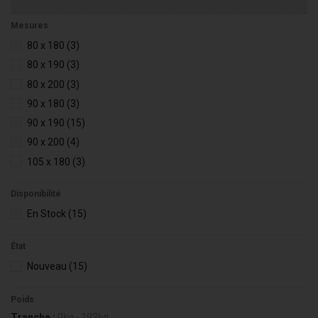
Mesures
80 x 180
(3)
80 x 190
(3)
80 x 200
(3)
90 x 180
(3)
90 x 190
(15)
90 x 200
(4)
105 x 180
(3)
105 x 190
(3)
Disponibilité
105 x 200
(3)
En Stock
(15)
120 x 180
(3)
120 x 190
(9)
État
120 x 200
(3)
Nouveau
(15)
135 x 180
(3)
135 x 190
(15)
Poids
135 x 200
(3)
Tranche :
0kg - 193kg