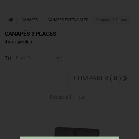
CANAPÉS
CANAPÉS EXTENSIBLES
Canapés 3 Places
CANAPÉS 3 PLACES
Il y a 1 produit.
Tri
De A à Z
COMPARER (
0
)
Résultats 1 - 1 sur 1.