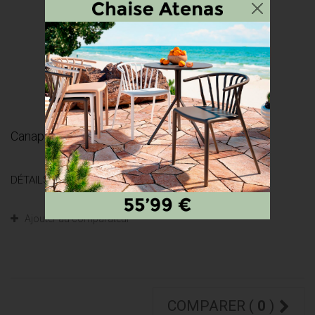
Canapés ALCAZAR 3 places et 2 places -...
DÉTAILS
Ajouter au comparateur
COMPARER (
0
)