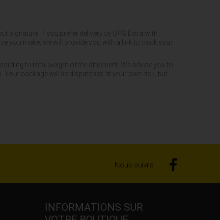
 signature. If you prefer delivery by UPS Extra with
e you make, we will provide you with a link to track your
cording to total weight of the shipment. We advise you to
. Your package will be dispatched at your own risk, but
Nous suivre
INFORMATIONS SUR
VOTRE BOUTIQUE