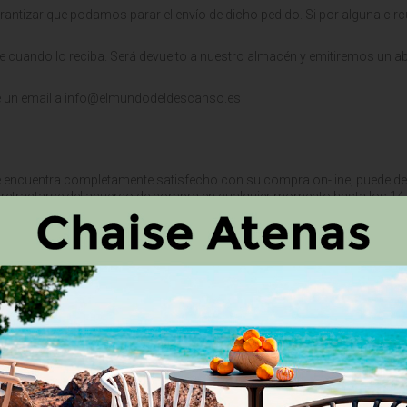
rantizar que podamos parar el envío de dicho pedido. Si por alguna cir
e cuando lo reciba. Será devuelto a nuestro almacén y emitiremos un a
nvíe un email a info@elmundodeldescanso.es
 se encuentra completamente satisfecho con su compra on-line, puede de
 retractarse del acuerdo de compra en cualquier momento hasta los 14 d
uetas originales, instrucciones de uso, garantía y otras etiquetas y envol
reventa, no aceptaremos la devolución.
s por escrito dirigiendo un e-mail a
i
nfo@elmundodeldescanso.es y siga
 referencia al número de pedido (encontrado en el e-mail de confirmac
ción junto con las instrucciones de devolución.