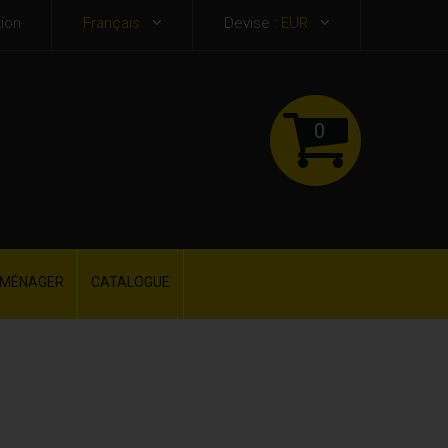
ion
Français
Devise :
EUR
0
OMÉNAGER
CATALOGUE