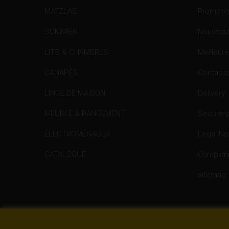
MATELAS
Promoti
SOMMIER
Nouveaux
LITS & CHAMBRES
Meilleur
CANAPÉS
Contact
LINGE DE MAISON
Delivery
MEUBLE & RANGEMENT
Secure 
ÉLECTROMÉNAGER
Legal No
CATALOGUE
Cumplimi
sitemap