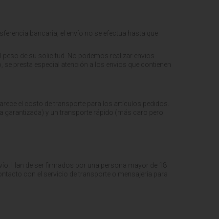
ansferencia bancaria, el envío no se efectua hasta que
l peso de su solicitud.
No podemos realizar envios
, se presta especial atención a los envios que contienen
rece el costo de transporte para los artículos pedidos.
a garantizada) y un transporte rápido (más caro pero
envío. Han de ser firmados por una persona mayor de 18
contacto con el servicio de transporte o mensajería para