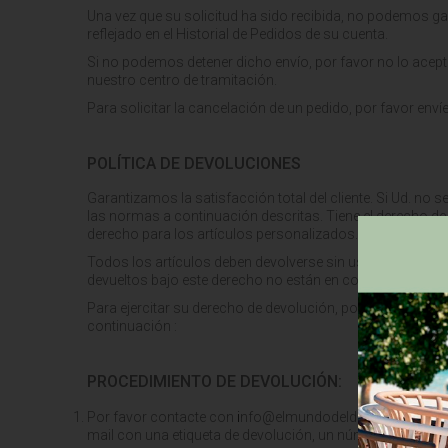
Una vez que su solicitud ha sido recibida, no podemos ga
reflejado en el Historial de Pedidos de su cuenta.
Si no podemos detener dicho envío, por favor no lo acept
nuestro centro de tramitación.
Para solicitar la cancelación de un pedido, por favor e
POLÍTICA DE DEVOLUCIONES
Garantizamos la satisfacción total del cliente. Si Ud. no
las normas a continuación descritas. Tiene el derecho de
derecho para los artículos personalizados.
Todos los artículos deben devolverse sin usar, con las etiq
devueltos bajo este derecho no están en condiciones de 
Para ejercitar su derecho de devolución, por favor avíseno
continuación :
PROCEDIMIENTO DE DEVOLUCIÓN:
Por favor contacte con
i
nfo@elmundodeldescanso.es y haga
mail con una etiqueta de devolución, un número de devolu