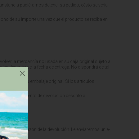
cunstancia pudiéramos detener su pedido, eésto se vería
bono de su importe una vez que el producto se reciba en
volver la mercancía no usada en su caja original sujeto a
ías después de la fecha de entrega. No dispondrá de tal
torios y en su embalaje original. Si los artículos
 el procedimiento de devolución descrito a
ión) y a la razón de la devolución. Le enviaremos un e-