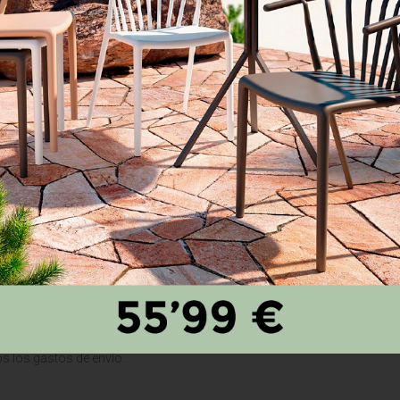
con las etiquetas originales, instrucciones de uso, garantía y otras etiqu
 su paquete de devolución. La etiqueta de devolución contiene todos lo
 artículo y/o descripción del artículo que va a ser devuelto y el número
ga contacto con nuestro mensajero rápido para la recogida tal y como s
ías siguientes a que le enviemos el e-mail con la etiqueta de devolución
 le enviaremos las instrucciones de reembolso en los siguientes 30 días
os aprobar su devolución.
través del procedimiento descrito más arriba. Los productos adquiridos
N EL TRANSPORTE O ENTREGA INCORRECTA
de la entrega. Si hubiese discrepancias o problemas con su pedido, deb
os por escrito del problema en las 24 horas después de la fecha de entre
 apartado "Devoluciones". Para productos defectuosos o entregados po
sponibilidad del producto deseado, le enviaremos un nuevo aviso de env
 los gastos de envío.