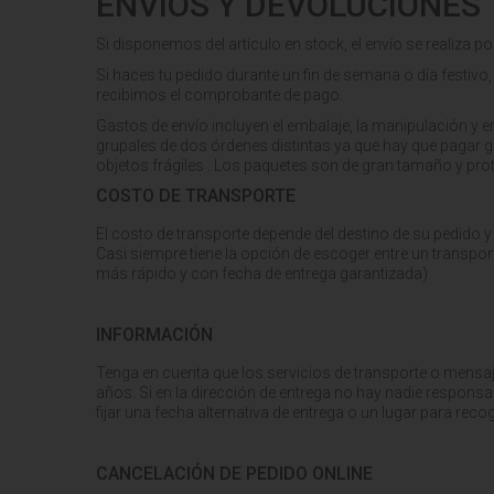
ENVÍOS Y DEVOLUCIONES
Si disponemos del artículo en stock, el envío se realiza p
Si haces tu pedido durante un fin de semana o día festivo, 
recibimos el comprobante de pago.
Gastos de envío incluyen el embalaje, la manipulación y e
grupales de dos órdenes distintas ya que hay que pagar 
objetos frágiles .
Los paquetes son de gran tamaño y pro
COSTO DE TRANSPORTE
El costo de transporte depende del destino de su pedido y
Casi siempre tiene la opción de escoger entre un transp
más rápido y con fecha de entrega garantizada).
INFORMACIÓN
Tenga en cuenta que los servicios de transporte o mensaj
años. Si en la dirección de entrega no hay nadie responsa
fijar una fecha alternativa de entrega o un lugar para reco
CANCELACIÓN DE PEDIDO ONLINE