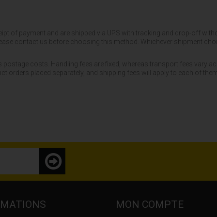
ipt of payment and are shipped via UPS with tracking and drop-off without
 please contact us before choosing this method. Whichever shipment choic
s postage costs. Handling fees are fixed, whereas transport fees vary ac
t orders placed separately, and shipping fees will apply to each of them
RMATIONS
MON COMPTE