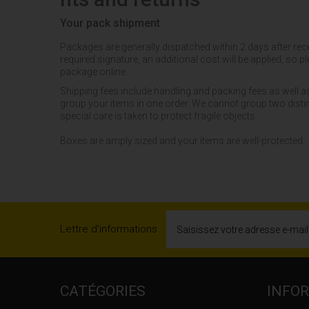
Your pack shipment
Packages are generally dispatched within 2 days after rece
required signature, an additional cost will be applied, so
package online.
Shipping fees include handling and packing fees as well a
group your items in one order. We cannot group two distinc
special care is taken to protect fragile objects.
Boxes are amply sized and your items are well-protected.
Lettre d'informations
CATÉGORIES
INFO