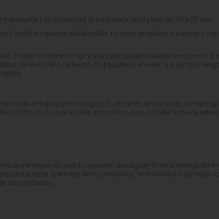
or mensajería y en modalidad de paquetería, en el plazo de:
10 a 22 días.
se tramita el siguiente día laborable. En caso de realizar el pago por tr
nvío.
Pueden contener un fijo y una parte variable basado en el precio o e
gastos de envío para cada uno.
Su paquete es enviado a su propio riesgo
tegidos.
 del modo de transporte escogido. En el carrito de compras, siempre apa
orte económico (lo cual es más económico pero no tiene fecha de entreg
ería que entregan su pedido requieren que alguien firme la entrega del 
ble para aceptar la entrega de los productos, se le solicitará que haga 
ger los productos.