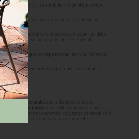
etas y envoltorios) en su embalaje original para evitar
s datos necesarios tales como su nombre, dirección,
 de devolución.
e indica en las instrucciones de devolución. Ud. debe
, el número de devolución y las instrucciones de
. En el caso de que no respete todas las condiciones de
 on-line no serán devueltos por nuestras tiendas o
e advertir la naturaleza de la discrepancia o del
ga en el e-mail
i
nfo@elmundodeldescanso.es y luego
r error, reembolsaremos además los gastos de devolución
ío por e-mail y le enviaremos automaticamente e