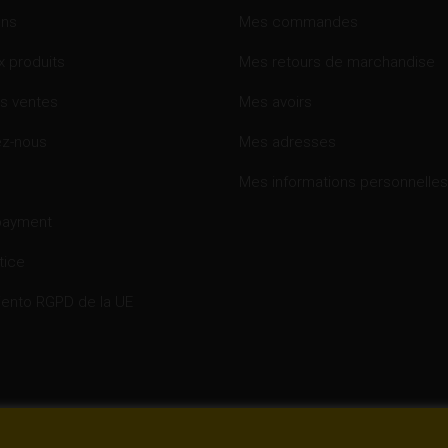
ons
Mes commandes
 produits
Mes retours de marchandise
es ventes
Mes avoirs
ez-nous
Mes adresses
Mes informations personnelles
payment
tice
ento RGPD de la UE