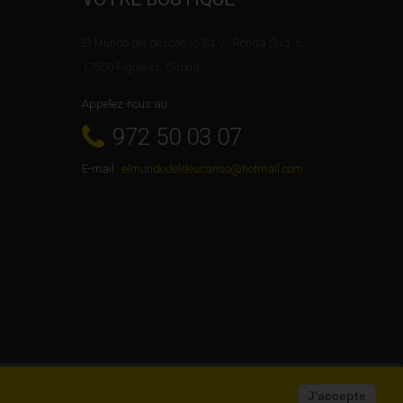
El Mundo del descanso S.L / , Ronda Sud, 6,
17600 Figueres, Girona
Appelez-nous au :
972 50 03 07
E-mail :
elmundodeldescanso@hotmail.com
J'accepte