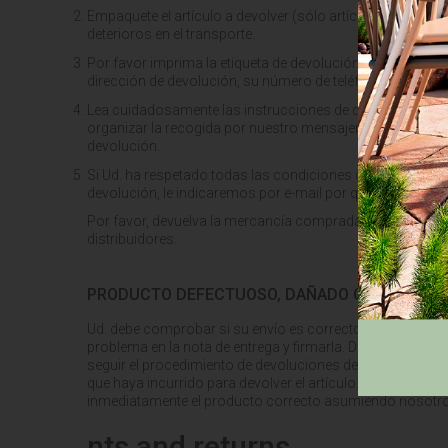
Empaquete el artículo a devolver (sólo artículos sin usar, 
deterioros en el transporte.
Por favor imprima la etiqueta de devolución y péguela en
dirección de devolución, su número de teléfono, número de
Lea cuidadosamente las instrucciones de devolución y ha
organizar la recogida por nuestro mensajero en los siete d
devolución.
Si Ud. ha respetado todas las condiciones de devolución,
devolución, le indicaremos por e-mail por qué no podem
Por favor, devuelva la mercancía comprada únicamente a 
distribuidores.
PRODUCTO DEFECTUOSO, DAÑADO O PERDIDO E
Ud. debe comprobar si su envío es correcto en el momento 
problema en la nota de entrega y firmarla. Debe notificarn
seguir el procedimiento de devoluciones descrito en el
que haya incurrido para devolver el artículo. Según la di
inmediatamente el producto correcto asumiendo nosotros
nts and returns