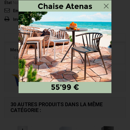
État
Nouveau
Envoyer à un ami
Imprimer
Mesures
145 x 135
30 AUTRES PRODUITS DANS LA MÊME
CATÉGORIE :