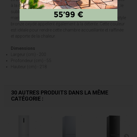
à la déco. La laque blanche ultra brillante vient, à son tour, le
sublimer et moderniser. En terme de décoration, c’est un
mariage qui fonctionne à la perfection. Les poignées de style
bronze oxydé appellent également à la détente. Cette couleur
est idéale pour rendre cette chambre accueillante et raffinée
et apporte de la chaleur.
Dimensions
Largeur (cm) - 200
Profondeur (cm) - 55
Hauteur (cm) - 218
30 AUTRES PRODUITS DANS LA MÊME
CATÉGORIE :