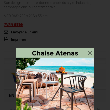
Son design intemporel donne le choix du style : Industriel,
campagne chic ou contemporain.
MEDIDAS: 200 x 218 x 55 cm
AVANT 1199
Envoyer à un ami
Imprimer
EN SAVOIR PLUS
Le bois est un matériau noble qui apporte solidité et rusticité