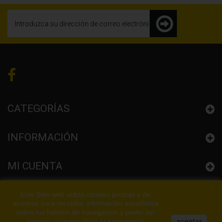
CATEGORÍAS
INFORMACIÓN
MI CUENTA
CONFIGURACIÓN LA TIENDA
Este Sitio web utiliza cookies propias y de
terceros para recopilar información estadística
sobre tus hábitos de navegación y poder así
mejorar y personalizar tu experiencia
aceptar