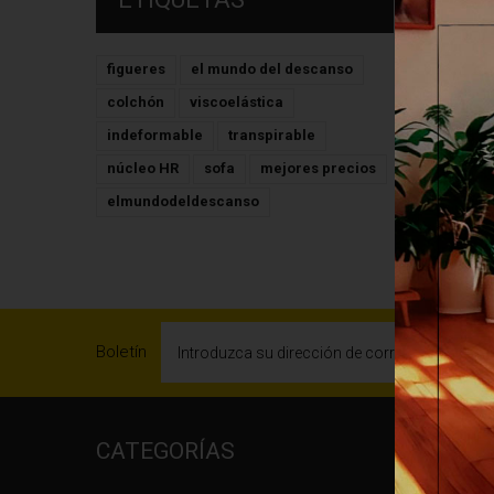
figueres
el mundo del descanso
colchón
viscoelástica
indeformable
transpirable
núcleo HR
sofa
mejores precios
elmundodeldescanso
Boletín
CATEGORÍAS
INFO