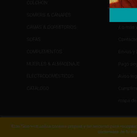
COLCHÓN
Promoci
SOMIERS & CANAPÉS
Novedad
CAMAS & DORMITORIOS
¡Lo más 
SOFÁS
Contacte
COMPLEMENTOS
Envíos y
MUEBLES & ALMACENAJE
Pago se
ELECTRODOMÉSTICOS
Aviso leg
CATÁLOGO
Cumplimi
mapa del
Este Sitio web utiliza cookies propias y de terceros para recopil
contenidos de tu in