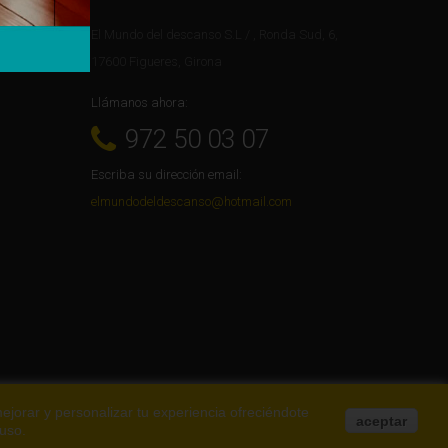
El Mundo del descanso S.L / , Ronda Sud, 6,
17600 Figueres, Girona
Llámanos ahora:
972 50 03 07
Escriba su dirección email:
elmundodeldescanso@hotmail.com
mejorar y personalizar tu experiencia ofreciéndote
aceptar
 uso.