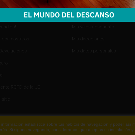
ones especiales
Mis compras
es
Mis devoluciones
vendido!
Mis vales descuento
 con nosotros
Mis direcciones
 Devoluciones
Mis datos personales
guro
al
ento RGPD de la UE
 sitio
ar información estadística sobre tus hábitos de navegación y poder así 
terés. Si sigues navegando, consideramos que aceptas su instalación y