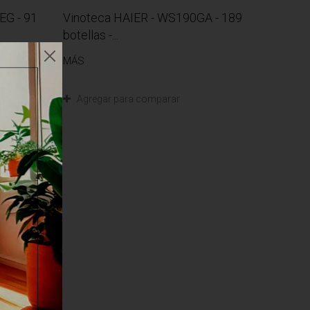
EG - 91
Vinoteca HAIER - WS190GA - 189
botellas -...
MÁS
Agregar para comparar