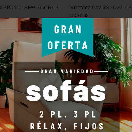
ca BRAND - BFW105GB-03 -
Vinoteca CAVISS - C291CB
botellas -...
MÁS
ar para comparar
Agregar para comparar