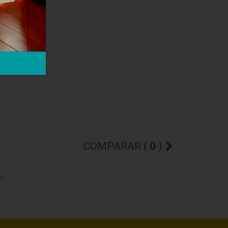
COMPARAR (
0
)
ms