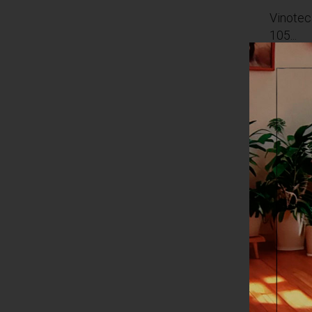
Vinote
105...
MÁS
Agreg
Nuevo