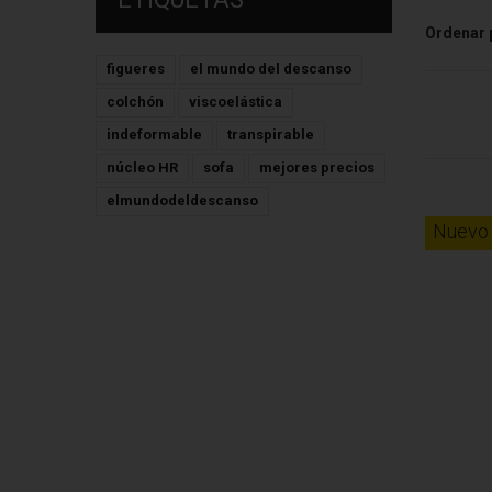
Ordenar 
figueres
el mundo del descanso
colchón
viscoelástica
indeformable
transpirable
núcleo HR
sofa
mejores precios
elmundodeldescanso
Nuevo