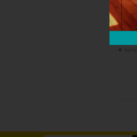
Vinotec
166 bote
MÁS
Agreg