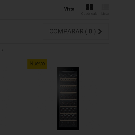
Vista:
Cuadrícula
Lista
COMPARAR (
0
)
ms
Nuevo