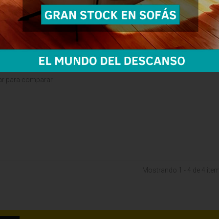
a LIEBHERR - WKV-166 -
llas...
ar para comparar
Mostrando 1 - 4 de 4 ite