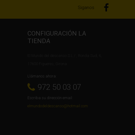
Siganos
CONFIGURACIÓN LA
TIENDA
El Mundo del descanso S.L / , Ronda Sud, 6,
17600 Figueres, Girona
Llámanos ahora:
972 50 03 07
Escriba su dirección email:
elmundodeldescanso@hotmail.com