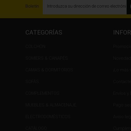
Boletín
CATEGORÍAS
INFO
COLCHÓN
Promoci
SOMIERS & CANAPÉS
Novedad
CAMAS & DORMITORIOS
¡Lo más 
SOFÁS
Contacte
COMPLEMENTOS
Envíos y
MUEBLES & ALMACENAJE
Pago se
ELECTRODOMÉSTICOS
Aviso leg
CATÁLOGO
Cumplimi