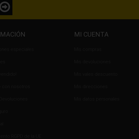
RMACIÓN
MI CUENTA
ones especiales
Mis compras
es
Mis devoluciones
vendido!
Mis vales descuento
 con nosotros
Mis direcciones
 Devoluciones
Mis datos personales
guro
al
ento RGPD de la UE