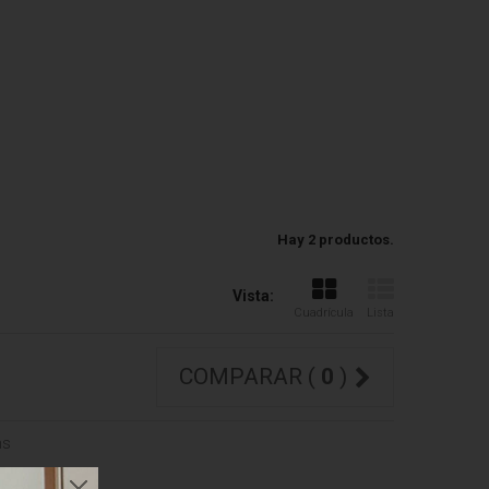
Hay 2 productos.
Vista:
Cuadrícula
Lista
COMPARAR (
0
)
ms