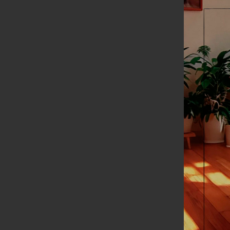
Canapé
Altura to
MÁS