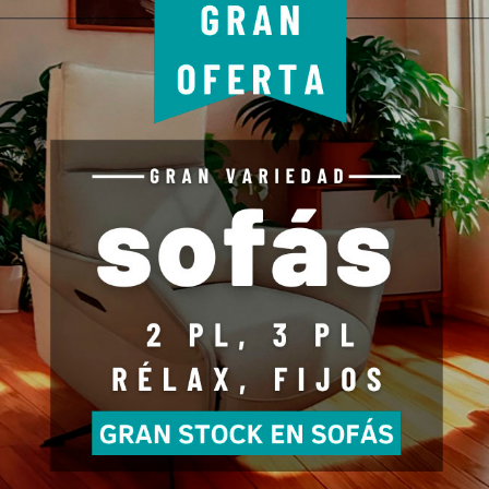
 *ASTRA* de Madera -
Canapé abatible de Madera.
tal 32...
total 36...
MÁS
Agregar para comparar