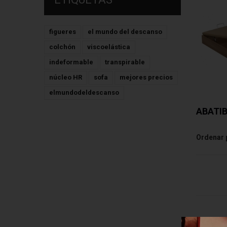
figueres
el mundo del descanso
colchón
viscoelástica
indeformable
transpirable
núcleo HR
sofa
mejores precios
elmundodeldescanso
ABATI
Ordenar 