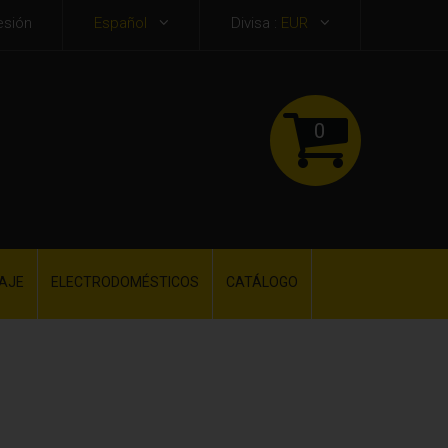
esión
Español
Divisa :
EUR
0
AJE
ELECTRODOMÉSTICOS
CATÁLOGO