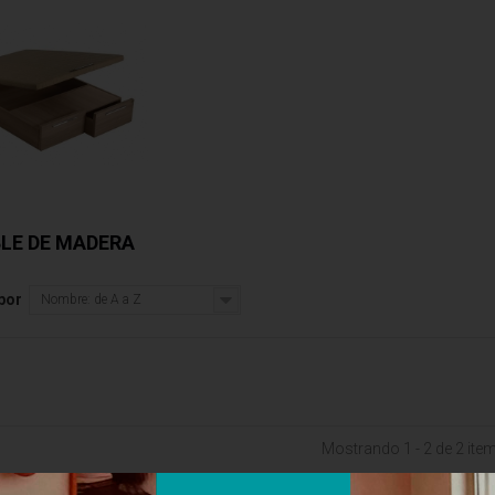
BLE DE MADERA
por
Nombre: de A a Z
Mostrando 1 - 2 de 2 ite