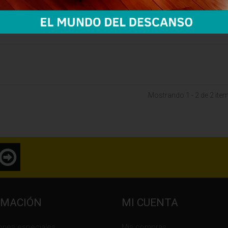
ar para comparar
Mostrando 1 - 2 de 2 ite
RMACIÓN
MI CUENTA
ones especiales
Mis compras