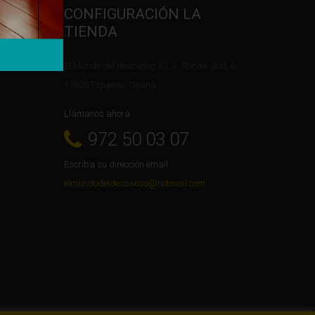
CONFIGURACIÓN LA
TIENDA
El Mundo del descanso S.L / , Ronda Sud, 6,
17600 Figueres, Girona
Llámanos ahora:
972 50 03 07
Escriba su dirección email:
elmundodeldescanso@hotmail.com