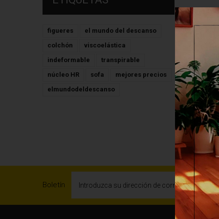
figueres
el mundo del descanso
colchón
viscoelástica
indeformable
transpirable
núcleo HR
sofa
mejores precios
elmundodeldescanso
VINOT
Boletín