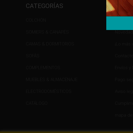
CATEGORÍAS
INFO
COLCHÓN
Promoci
SOMIERS & CANAPÉS
Novedad
CAMAS & DORMITORIOS
¡Lo más 
SOFÁS
Contacte
COMPLEMENTOS
Envíos y
MUEBLES & ALMACENAJE
Pago se
ELECTRODOMÉSTICOS
Aviso leg
CATÁLOGO
Cumplimi
mapa del