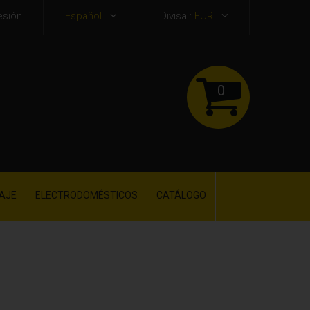
esión
Español
Divisa :
EUR
0
AJE
ELECTRODOMÉSTICOS
CATÁLOGO