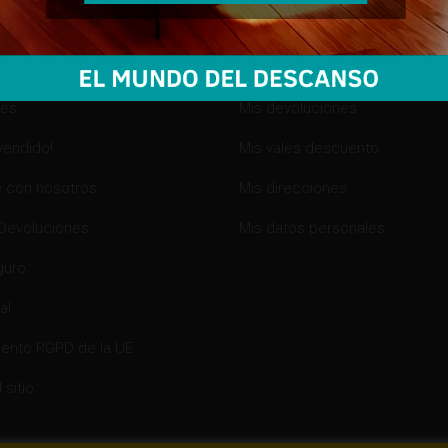
RMACIÓN
MI CUENTA
ones especiales
Mis compras
es
Mis devoluciones
vendido!
Mis vales descuento
 con nosotros
Mis direcciones
 Devoluciones
Mis datos personales
guro
al
ento RGPD de la UE
 sitio