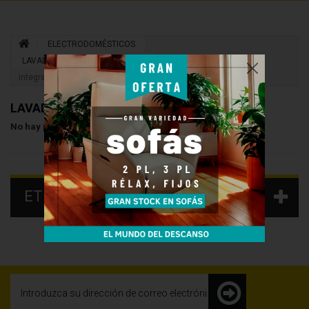
ELECTRODOMÉSTICOS
LAVADORAS Y LAVASECADORAS
Lavadora Carga frontal
integrable
LAVADORA CARGA FRONTAL INTEGRABLE
No hay productos en esta categoría
ETIQUETAS