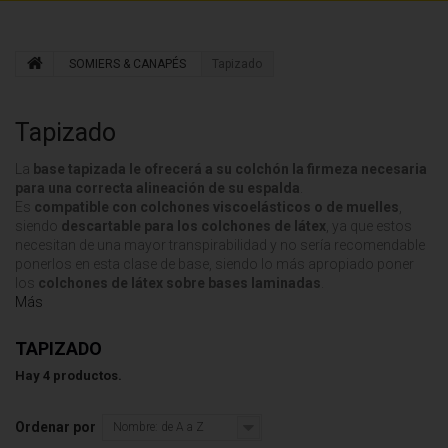
SOMIERS & CANAPÉS
Tapizado
Tapizado
La
base tapizada le ofrecerá a su colchón la firmeza necesaria
para una correcta alineación de su espalda
.
Es
compatible con colchones viscoelásticos o de muelles
,
siendo
descartable para los colchones de látex
, ya que estos
necesitan de una mayor transpirabilidad y no sería recomendable
ponerlos en esta clase de base, siendo lo más apropiado poner
los
colchones de látex sobre bases laminadas
.
Más
TAPIZADO
Hay 4 productos.
Ordenar por
Nombre: de A a Z