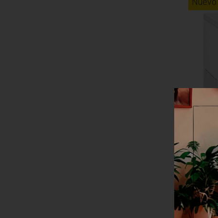
Nuevo
Congela
EZH-201
MÁS
Agreg