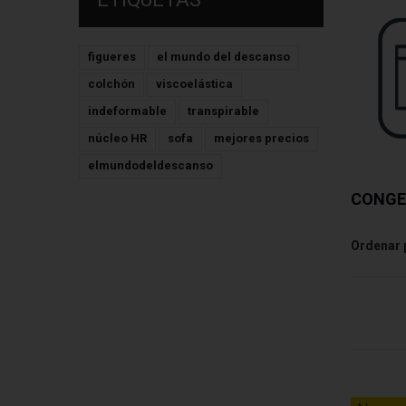
figueres
el mundo del descanso
colchón
viscoelástica
indeformable
transpirable
núcleo HR
sofa
mejores precios
elmundodeldescanso
CONGE
Ordenar 