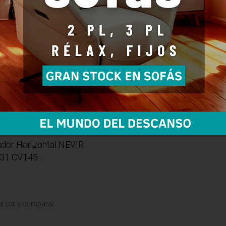
dor Horizontal NEVIR
1 CV145...
ar para comparar