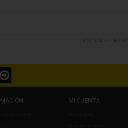
Mostrando 1 - 4 de 4 ite
RMACIÓN
MI CUENTA
ones especiales
Mis compras
es
Mis devoluciones