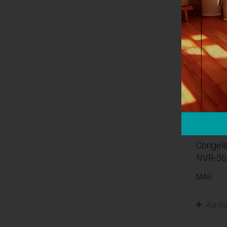
Nuevo
Congela
NVR-563
MÁS
Agreg