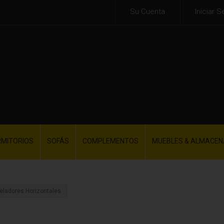
Su Cuenta
Iniciar S
RMITORIOS
SOFÁS
COMPLEMENTOS
MUEBLES & ALMACEN
eladores Horizontales