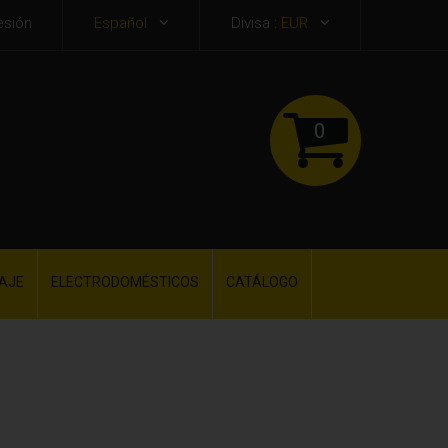
esión
Español
Divisa :
EUR
0
AJE
ELECTRODOMÉSTICOS
CATÁLOGO