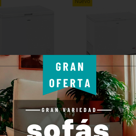
Nuevo
dor Horizontal EDESA
Congelador Horizontal ED
1/B -...
EZH-3011 -...
MÁS
ar para comparar
Agregar para comparar