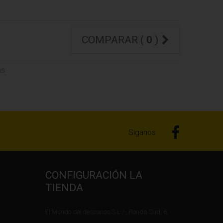
COMPARAR (
0
)
ms
Siganos
CONFIGURACIÓN LA
TIENDA
El Mundo del descanso S.L / , Ronda Sud, 6,