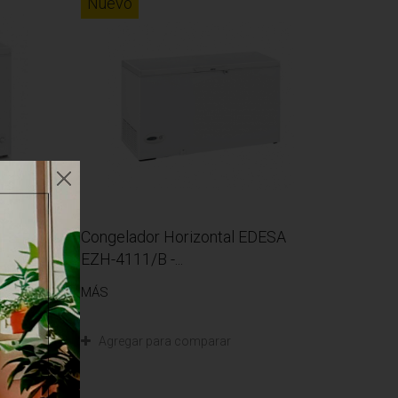
Nuevo
ESA
Congelador Horizontal EDESA
EZH-4111/B -...
MÁS
Agregar para comparar