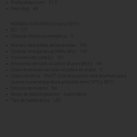
Profundidad (cm) 57,5
Peso (kg) 43
NORMAS EUROPEAS (marzo 2021)
EEI 171
Clase de eficiencia energética G
Número de botellas almacenadas 105
Contras. energía anual (kWh/año) 153
Volumen neto total (L) 201
Emisiones de ruido acústico al aire (dB(A)) 40
Clase de emisión de ruido acústico en el aire. C
Clase climática SN-ST. Este dispositivo está diseñado para
usarse a una temperatura ambiente entre 10°C y 38°C.
Entorno de invierno No
Modo de descongelación Automático
Tipo de fuente de luz LED