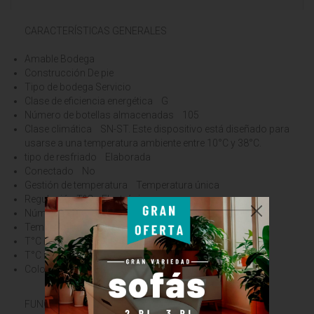
CARACTERÍSTICAS GENERALES
Amable Bodega
Construcción De pie
Tipo de bodega Servicio
Clase de eficiencia energética G
Número de botellas almacenadas 105
Clase climática SN-ST. Este dispositivo está diseñado para
usarse a una temperatura ambiente entre 10°C y 38°C.
tipo de resfriado Elaborada
Conectado No
Gestión de temperatura Temperatura única
Regulación T°C Electrónico
Número de zonas de temperatura 1
Temperatura ajustable Sí
T°C interna mín. (ºC) 5
T°C interna máxima (ºC) 20
Color Negro
FUNCIONES