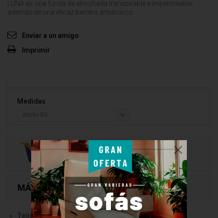
LUNA es una funda de almohada transpirable e impermeable,
además de una eficaz barrera antiácaros.
Enviar a un amigo
Imprimir
Medidas
Ancho 80
MÁS
Tejido
: 100% Algodón.