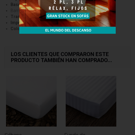
Base
: Poliuretano PU.
Barrera
antiácaros
.
Transpirable
.
Impermeable
.
Color Blanco
.
LOS CLIENTES QUE COMPRARON ESTE
PRODUCTO TAMBIÉN HAN COMPRADO...