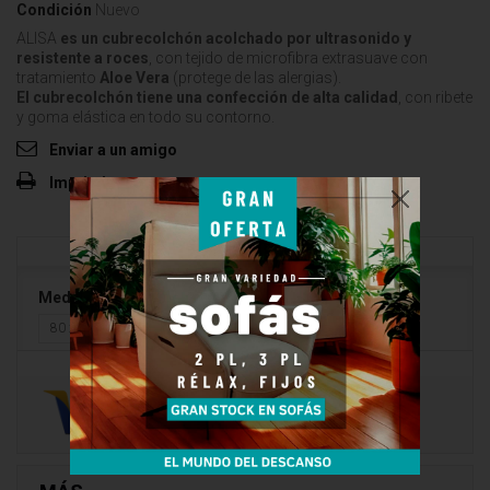
Condición
Nuevo
ALISA
es un cubrecolchón acolchado por ultrasonido y
resistente a roces
, con tejido de microfibra extrasuave con
tratamiento
Aloe Vera
(protege de las alergias).
El cubrecolchón tiene una confección de alta calidad
, con ribete
y goma elástica en todo su contorno.
Enviar a un amigo
Imprimir
Medidas
80 x 190