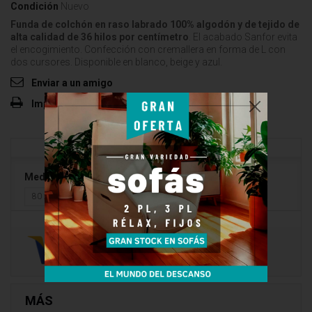
Condición
Nuevo
Funda de colchón en raso labrado 100% algodón y de tejido de
alta calidad de 36 hilos por centímetro
. El acabado Sanfor evita
el encogimiento. Confección con cremallera en forma de L con
dos cursores. Disponible en blanco, beige y azul.
Enviar a un amigo
Imprimir
Medidas
80 x 190
MÁS