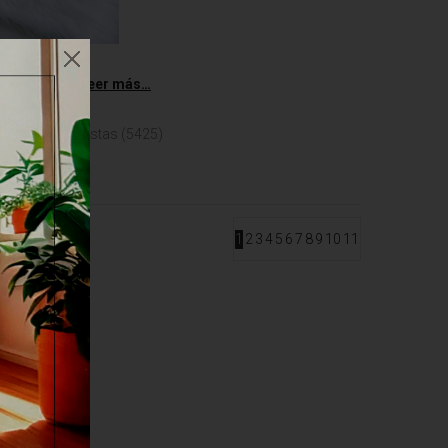
sus clientes.
Leer más…
ntarios
Vistas (5425)
1
2
3
4
5
6
7
8
9
10
11