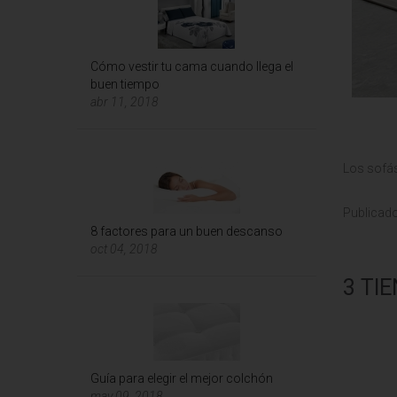
Cómo vestir tu cama cuando llega el
buen tiempo
abr 11, 2018
Los sofás
Publicad
8 factores para un buen descanso
oct 04, 2018
3 TI
Guía para elegir el mejor colchón
may 09, 2018