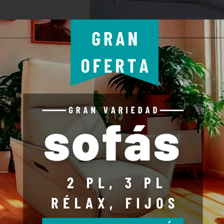
del Descanso esté año a ampliado superfície para dar mejor servicio a 
o por
Neus Mundo Descanso
El mundo del colchón
0 Come
 to 2 of 21 (1 Pages)