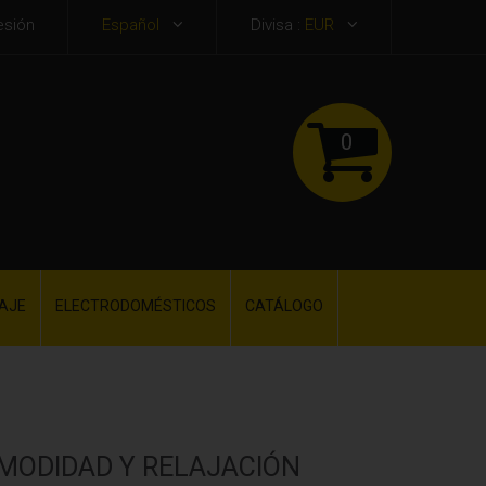
esión
Español
Divisa :
EUR
0
AJE
ELECTRODOMÉSTICOS
CATÁLOGO
OMODIDAD Y RELAJACIÓN