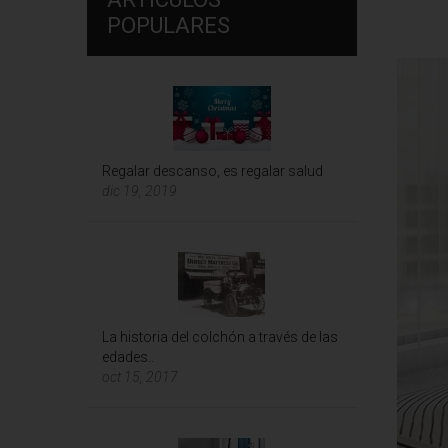
POPULARES
Regalar descanso, es regalar salud
dic 19, 2019
La historia del colchón a través de las
edades..
oct 15, 2017